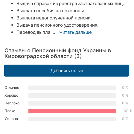
Выдача справок из реестра застрахованных лиц.​
Хмельницкий
Выплата пособия на похороны.​
Выплата недополученной пенсии.​
Ровно
Выдача пенсионного удостоверения.​
Одесса
Перевод выпла ...
Читать дальше
Киев
Отзывы о Пенсионный фонд Украины в
Кировоградской области (3)
Харьков
Запорожье
Добавить отзыв
Днепр
Отлично
0 %
Хорошо
0 %
Львов
Неплохо
0 %
Кривой
Плохо
100 %
Рог
Ужасно
0 %
Николаев