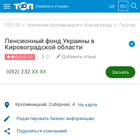
UA
RU
справка и
отзывы
Toggle
navigation
ТОП 20
Компании Кропивницкого (Кировоград)
Госучере
Избранные
компании
Пенсионный фонд Украины в
Кировоградской области
3
Добавить отзыв
2.0
Популярные
(052) 232
XX XX
Звонить
рубрики:
Стоматологии
Частные
place
Кропивницкий, Соборная, 4
На карте
клиники
edit
Редактировать бизнес информацию
Ветеринарные
клиники
share
Поделиться компанией