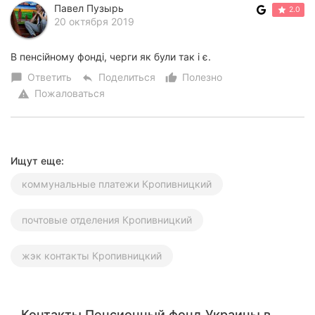
Павел Пузырь
2.0
20 октября 2019
В пенсійному фонді, черги як були так і є.
Ответить
Поделиться
Полезно
chat_bubble
reply
thumb_up_alt
Пожаловаться
warning
Ищут еще:
коммунальные платежи Кропивницкий
почтовые отделения Кропивницкий
жэк контакты Кропивницкий
Контакты Пенсионный фонд Украины в