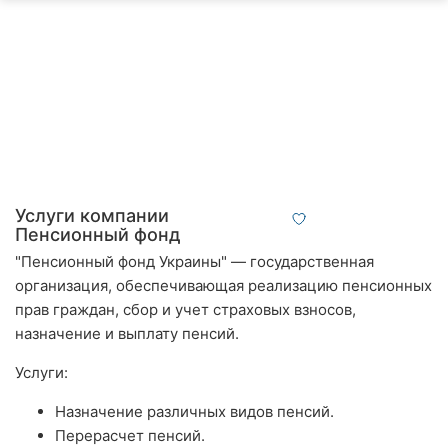
Автошколы
Рестораны
Все
рубрики
Услуги компании
Пенсионный фонд
Все
города:
"Пенсионный фонд Украины" — государственная
организация, обеспечивающая реализацию пенсионных
Кропивницкий
прав граждан, сбор и учет страховых взносов,
назначение и выплату пенсий.​
Винница
Услуги:
Житомир
Назначение различных видов пенсий.​
Тернополь
Перерасчет пенсий.​