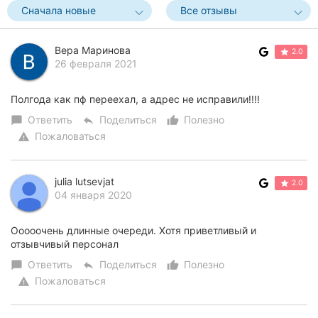
Сначала новые
Все отзывы
Херсон
Полтава
Вера Маринова
2.0
26 февраля 2021
Чернигов
Полгода как пф переехал, а адрес не исправили!!!!
Черкассы
Ответить
Поделиться
Полезно
chat_bubble
reply
thumb_up_alt
Пожаловаться
warning
Черновцы
Сумы
julia lutsevjat
2.0
04 января 2020
Ивано-
Франковск
Ооооочень длинные очереди. Хотя приветливый и
Луцк
отзывчивый персонал
Ответить
Поделиться
Полезно
chat_bubble
reply
thumb_up_alt
Ужгород
Пожаловаться
warning
Карпаты