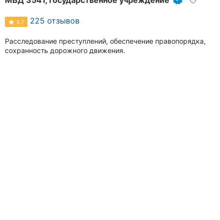
225 отзывов
3.7
Расследование преступлений, обеспечение правопорядка,
сохранность дорожного движения.
Сьогодні успішно склала практичний іспит! 🚗🎉 Щиро
хочу подякувати екзаменатору сервісного центру Чижикову
О.В. Саме зав...
проспект Инженеров, 9 / 92
(052) 235
XX XX
Звонить
Кировоградский городской суд
5 отзывов
4.0
Гідна конкуренція якісних послуг, надає можливість