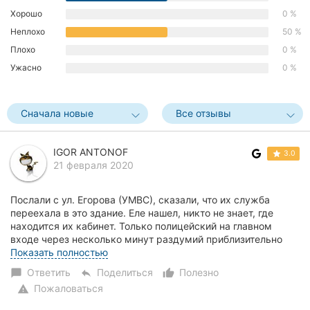
Хмельницкий
Хорошо
0 %
Неплохо
50 %
Ровно
Плохо
0 %
Ужасно
0 %
Одесса
Киев
Сначала новые
Все отзывы
Харьков
IGOR ANTONOF
3.0
Запорожье
21 февраля 2020
Днепр
Послали с ул. Егорова (УМВС), сказали, что их служба
переехала в это здание. Еле нашел, никто не знает, где
Львов
находится их кабинет. Только полицейский на главном
входе через несколько минут раздумий приблизительно
Кривой
указал, где находится кабинет УМВС. Зд...
Показать полностью
Рог
Ответить
Поделиться
Полезно
chat_bubble
reply
thumb_up_alt
Пожаловаться
warning
Николаев