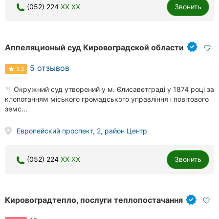
(052) 224
XX XX
Звонить
Аппеляционый суд Кировоградской области
5 отзывов
3.2
Окружний суд утворений у м. Єлисаветграді у 1874 році за
клопотанням міського громадського управління і повітового
земс...
Европейский проспект, 2, район Центр
(052) 224
XX XX
Звонить
Кировоградтепло, послуги теплопостачання