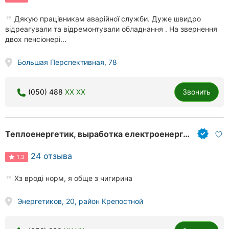
Дякую працівникам аварійної служби. Дуже швидро
відреагували та відремонтували обладнання . На звернення
двох пенсіонері...
Большая Перспективная, 78
(050) 488
XX XX
Звонить
Теплоенергетик, выработка електроенергии, услуги теплоснабжения
24 отзыва
1.3
Хз вроді норм, я обще з чигирина
Энергетиков, 20, район Крепостной