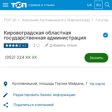
UA
RU
справка и
отзывы
Toggle
navigation
ТОП 20
Компании Кропивницкого (Кировоград)
Госучере
Избранные
компании
Кировоградская областная
государственная администрация
2
Добавить отзыв
4.0
Популярные
(052) 224
XX XX
Звонить
рубрики:
Стоматологии
Частные
place
Кропивницкий, площадь Героев Майдана, 1
На карте
клиники
edit
Редактировать бизнес информацию
Ветеринарные
клиники
share
Поделиться компанией