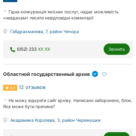
Гідна конкуренція якісних послуг, надає можливість
«невдахам» писати невідповідні коментарі!
Габдрахманова, 7, район Чечора
(052) 233
XX XX
Звонить
Областной государственный архив
12 отзывов
3.4
Не можу відкрити сайт архіву. Написано заборонено, блок.
Яка може бути причина?
Академика Королева, 3, район Черемушки