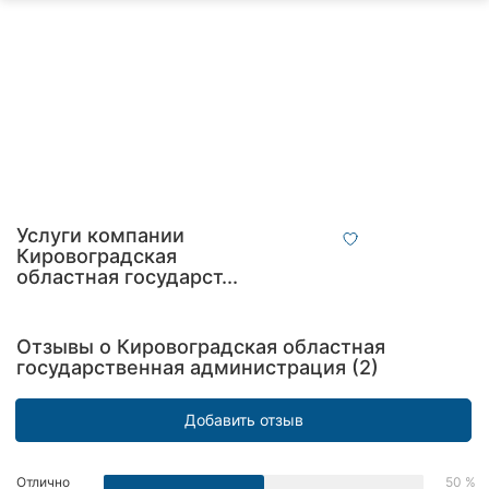
Автошколы
Рестораны
Все
рубрики
Услуги компании
Кировоградская
Все
областная государст...
города:
Кропивницкий
Отзывы о Кировоградская областная
государственная администрация (2)
Винница
Житомир
Добавить отзыв
Тернополь
Отлично
50 %