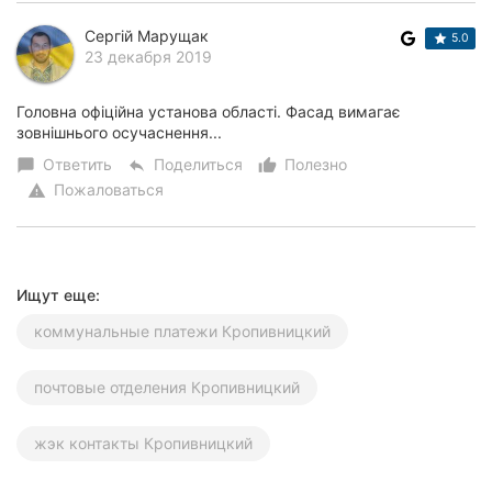
Херсон
Сергій Марущак
5.0
23 декабря 2019
Полтава
Головна офіційна установа області. Фасад вимагає
Чернигов
зовнішнього осучаснення...
Ответить
Поделиться
Полезно
Черкассы
chat_bubble
reply
thumb_up_alt
Пожаловаться
warning
Черновцы
Сумы
Ищут еще:
Ивано-
Франковск
коммунальные платежи Кропивницкий
Луцк
почтовые отделения Кропивницкий
Ужгород
жэк контакты Кропивницкий
Карпаты