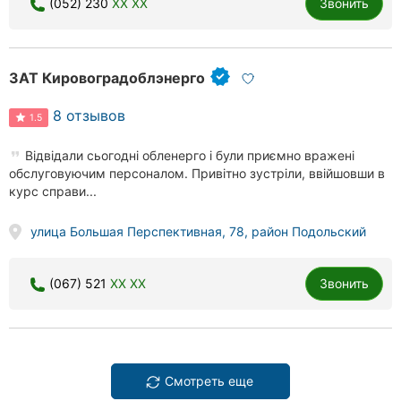
(052) 230
XX XX
Звонить
ЗАТ Кировоградоблэнерго
8 отзывов
1.5
Відвідали сьогодні обленерго і були приємно вражені
обслуговуючим персоналом. Привітно зустріли, ввійшовши в
курс справи...
улица Большая Перспективная, 78, район Подольский
(067) 521
XX XX
Звонить
Смотреть еще