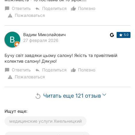
Ответить
Поделиться
Полезно
chat_bubble
reply
thumb_up_alt
Пожаловаться
warning
Вадим Миколайович
5.0
27 февраля 2026
Бучу світ завдяки цьому салону! Якість та привітливій
колектив салону! Дякую!
Ответить
Поделиться
Полезно
chat_bubble
reply
thumb_up_alt
Пожаловаться
warning
Читать еще 121 отзыв
replay
Ищут еще:
медицинские услуги Хмельницкий