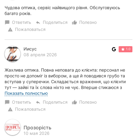
Чудова оптика, сервіс найвищого рівня. Обслуговуюсь
багато років.
Ответить
Поделиться
Полезно
chat_bubble
reply
thumb_up_alt
Пожаловаться
warning
Иисус
1.0
08 апреля 2026
Жахлива оптика. Повна неповага до клієнта: персонал не
просто не допоміг із вибором, а ще й поводився грубо та
вступав у суперечки. Складається враження, що клієнти
тут — зайві та їх слова ніхто не чує. Вперше стикаюся з
таким рівнем обслуговування....
Показать полностью
Ответить
Поделиться
Полезно
chat_bubble
reply
thumb_up_alt
Пожаловаться
warning
Прозорість
10 мая 2026