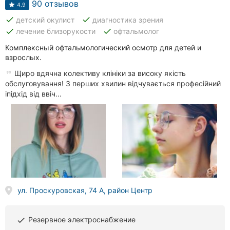
90 отзывов
4.9
done
done
детский окулист
диагностика зрения
done
done
лечение близорукости
офтальмолог
Комплексный офтальмологический осмотр для детей и
взрослых.
Щиро вдячна колективу клініки за високу якість
обслуговування! З перших хвилин відчувається професійний
іпідхід від ввіч...
ул. Проскуровская, 74 А, район Центр
Резервное электроснабжение
done