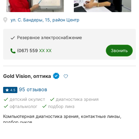
ул. С. Бандеры, 15, район Центр
Резервное электроснабжение
done
(067) 559
XX XX
Звонить
Gold Vision, оптика
95 отзывов
4.5
done
done
детский окулист
диагностика зрения
done
done
офтальмолог
подбор линз
Компьютерная диагностика зрения, контактные линзы,
подбор очков.
обслуговування та огляд<br>на найвищому рівні, всім
раджу