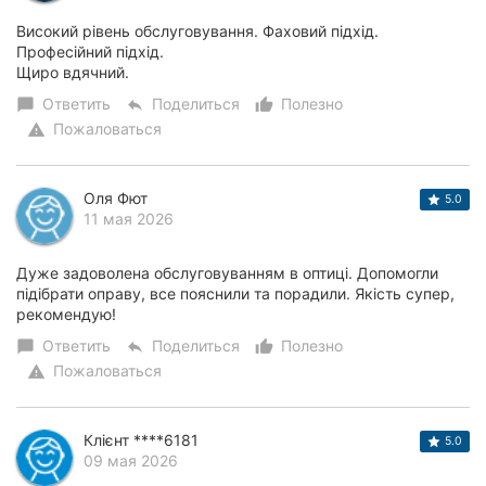
Високий рівень обслуговування. Фаховий підхід.
Професійний підхід.
Щиро вдячний.
Ответить
Поделиться
Полезно
chat_bubble
reply
thumb_up_alt
Пожаловаться
warning
Оля Фют
5.0
11 мая 2026
Дуже задоволена обслуговуванням в оптиці. Допомогли
підібрати оправу, все пояснили та порадили. Якість супер,
рекомендую!
Ответить
Поделиться
Полезно
chat_bubble
reply
thumb_up_alt
Пожаловаться
warning
Клієнт ****6181
5.0
09 мая 2026