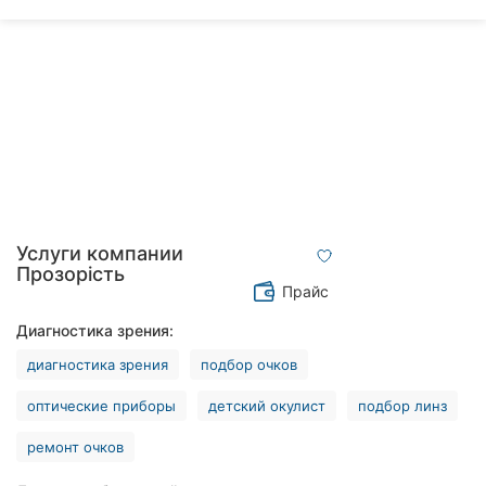
Ровно
Одесса
Кропивницкий
Киев
Харьков
Услуги компании
Запорожье
Прозорість
Прайс
Днепр
Диагностика зрения:
Львов
диагностика зрения
подбор очков
Кривой
оптические приборы
детский окулист
подбор линз
Рог
ремонт очков
Николаев