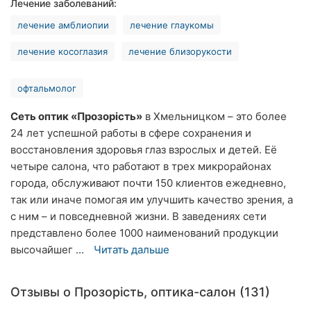
Лечение заболеваний:
Херсон
лечение амблиопии
лечение глаукомы
Полтава
лечение косоглазия
лечение близорукости
Чернигов
офтальмолог
Черкассы
Сеть оптик «Прозорість»
в Хмельницком – это более
24 лет успешной работы в сфере сохранения и
Черновцы
восстановления здоровья глаз взрослых и детей. Её
Сумы
четыре салона, что работают в трех микрорайонах
города, обслуживают почти 150 клиентов ежедневно,
Ивано-
так или иначе помогая им улучшить качество зрения, а
Франковск
с ним – и повседневной жизни. В заведениях сети
представлено более 1000 наименований продукции
Луцк
высочайшег ...
Читать дальше
Ужгород
Отзывы о Прозорість, оптика-салон (131)
Карпаты