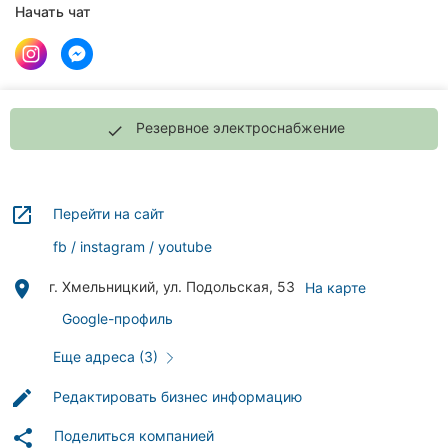
клиники
Начать чат
Рестораны
Все
рубрики
Резервное электроснабжение
done
launch
Перейти на сайт
Все
fb
instagram
youtube
города:
place
г. Хмельницкий, ул. Подольская, 53
На карте
Хмельницкий
Google-профиль
Винница
Еще адреса (3)
Житомир
edit
Редактировать бизнес информацию
Тернополь
share
Поделиться компанией