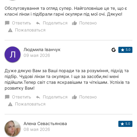
Обслуговування та огляд супер. Найголовніше це те, що є
класні лінзи і підібрали гарні окуляри під мої очі. Дякую!
Ответить
Поделиться
Полезно
chat_bubble
reply
thumb_up_alt
Пожаловаться
warning
Людмила Іванчук
5.0
09 мая 2026
Дуже дякую Вам за Ваші поради та за розуміння, підхід та
підбір. Чудові лінзи та окуляри. І ще за засоби,які мені
підійшли.Тепер світ став яскравішим та чіткішим. Успіхів та
розвитку Вам!
Ответить
Поделиться
Полезно
chat_bubble
reply
thumb_up_alt
Пожаловаться
warning
Алена Севастьянова
5.0
08 мая 2026