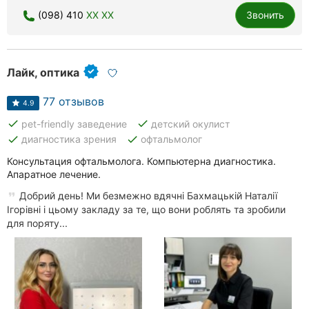
(098) 410
XX XX
Звонить
Лайк, оптика
77 отзывов
4.9
done
done
pet-friendly заведение
детский окулист
done
done
диагностика зрения
офтальмолог
Консультация офтальмолога. Компьютерна диагностика.
Апаратное лечение.
Добрий день! Ми безмежно вдячні Бахмацькій Наталії
Ігорівні і цьому закладу за те, що вони роблять та зробили
для поряту...