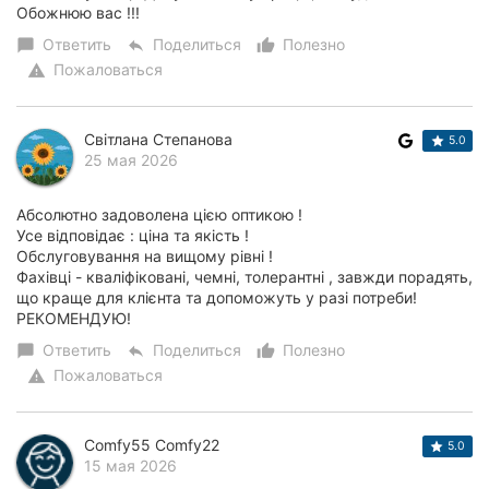
Обожнюю вас !!!
Ответить
Поделиться
Полезно
chat_bubble
reply
thumb_up_alt
Пожаловаться
warning
Світлана Степанова
5.0
25 мая 2026
Абсолютно задоволена цією оптикою !
Усе відповідає : ціна та якість !
Обслуговування на вищому рівні !
Фахівці - кваліфіковані, чемні, толерантні , завжди порадять,
що краще для клієнта та допоможуть у разі потреби!
РЕКОМЕНДУЮ!
Ответить
Поделиться
Полезно
chat_bubble
reply
thumb_up_alt
Пожаловаться
warning
Comfy55 Comfy22
5.0
15 мая 2026