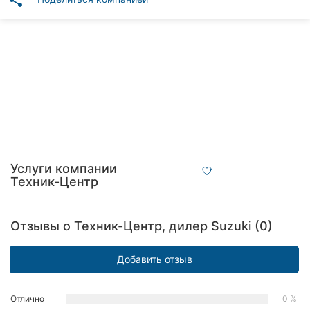
share
Автошколы
Рестораны
Все
рубрики
Все
Услуги компании
города:
Техник-Центр
Харьков
Отзывы о Техник-Центр, дилер Suzuki (0)
Винница
Добавить отзыв
Житомир
Тернополь
Отлично
0 %