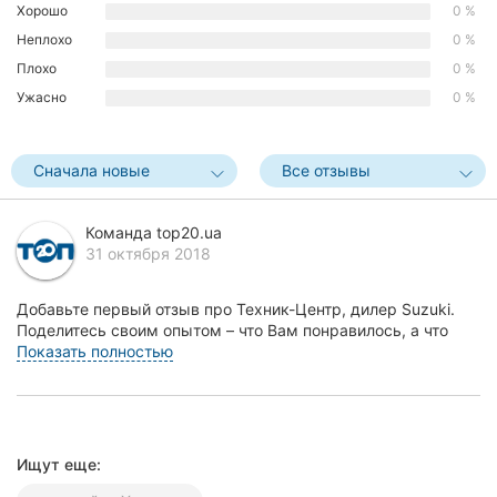
Хорошо
0 %
Хмельницкий
Неплохо
0 %
Плохо
0 %
Ровно
Ужасно
0 %
Одесса
Кропивницкий
Сначала новые
Все отзывы
Киев
Команда top20.ua
31 октября 2018
Запорожье
Днепр
Добавьте первый отзыв про Техник-Центр, дилер Suzuki.
Поделитесь своим опытом – что Вам понравилось, а что
нет! Это поможет другим жителям Харькова с...
Показать полностью
Львов
Кривой
Рог
Ищут еще:
Николаев