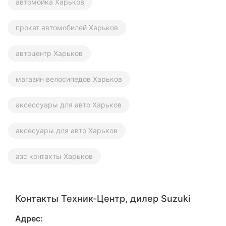
автомойка Харьков
Херсон
прокат автомобилей Харьков
Полтава
автоцентр Харьков
Чернигов
Черкассы
магазин велосипедов Харьков
Черновцы
аксессуары для авто Харьков
Сумы
аксесуары для авто Харьков
Ивано-
Франковск
азс контакты Харьков
Луцк
Ужгород
Контакты Техник-Центр, дилер Suzuki
Карпаты
Адрес: