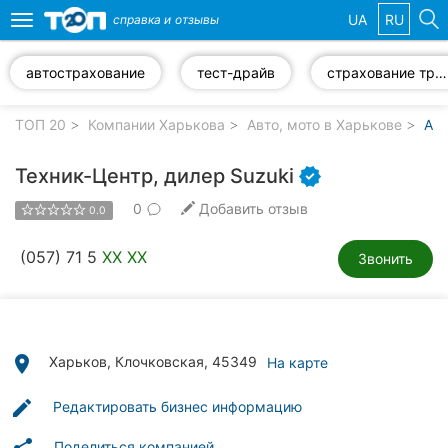
UA
RU
справка и
отзывы
Toggle
navigation
автострахование
тест-драйв
страхование транспорта
Избранные
компании
ТОП 20
Компании Харькова
Авто, мото в Харькове
Авт
Техник-Центр, дилер Suzuki
0
Добавить отзыв
0.0
Популярные
рубрики:
(057) 71 5
XX XX
Звонить
Ветеринарные
клиники
Стоматологии
place
Харьков, Клочковская, 45349
На карте
Частные
edit
Редактировать бизнес информацию
клиники
Поделиться компанией